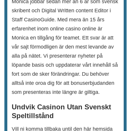
Monica jobbar sedan mer än 6 år som svensk
skribent och Digital Written content Editor i
Staff CasinoGuide. Med mera än 15 års
erfarenhet inom online casino online är
Monica en tillgång för teamet. Ett svar är att
vår sajt förmodligen är den mest levande av
alla på nätet. Vi presenterar nyheter på
löpande basis och uppdaterar vårt innehåll så
fort som de sker förändringar. Du behöver
alltså inte oroa dig för att bonuserbjudanden
som presenteras inte längre är giltiga.
Undvik Casinon Utan Svenskt
Speltillstånd
Vill ni komma tillbaka until den här hemsida