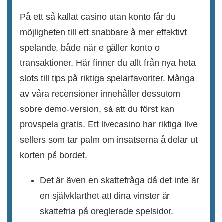
På ett så kallat casino utan konto får du
möjligheten till ett snabbare å mer effektivt
spelande, både när e gäller konto o
transaktioner. Här finner du allt från nya heta
slots till tips på riktiga spelarfavoriter. Många
av våra recensioner innehåller dessutom
sobre demo-version, så att du först kan
provspela gratis. Ett livecasino har riktiga live
sellers som tar palm om insatserna å delar ut
korten på bordet.
Det är även en skattefråga då det inte är
en självklarthet att dina vinster är
skattefria på oreglerade spelsidor.