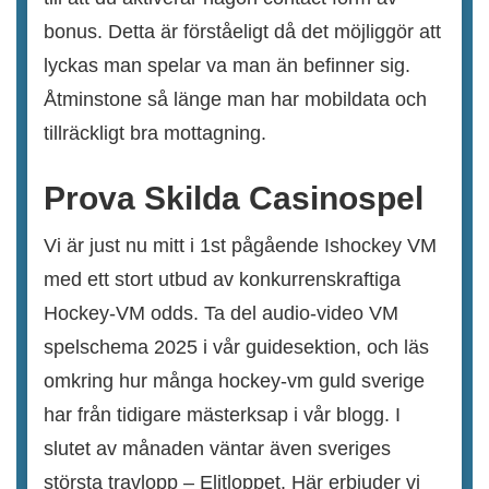
bonus. Detta är förståeligt då det möjliggör att
lyckas man spelar va man än befinner sig.
Åtminstone så länge man har mobildata och
tillräckligt bra mottagning.
Prova Skilda Casinospel
Vi är just nu mitt i 1st pågående Ishockey VM
med ett stort utbud av konkurrenskraftiga
Hockey-VM odds. Ta del audio-video VM
spelschema 2025 i vår guidesektion, och läs
omkring hur många hockey-vm guld sverige
har från tidigare mästerksap i vår blogg. I
slutet av månaden väntar även sveriges
största travlopp – Elitloppet. Här erbjuder vi