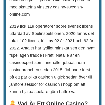
med skattefria vinster?
casino-swedish-
online.com
2019 fick 119 operatörer sobre svensk licens
utfärdad av Spelinspektionen, 2020 fanns det
totalt 102 licens, följt av 92 år 2021 och 62 år
2022. Antalet har tydligt minskat sen den nya”
“spellagen trädde i kraft. Natalie är en
casinoexpert som innehåller jobbat inom
casinobranchen sedan 2015. Jobbade först
på ett par olika casinon 6 gick sedan över till
jämförelsesidor för casinon i hopp om att
kunna hjälpa spelare göra bättre val.
Vad Är Ett Online Casino?