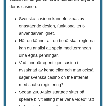
deras casinon.
Svenska casinon kännetecknas av
enastående design, funktionalitet 6
användarvänlighet.
När du känner att du behärskar reglerna
kan du analisi att spela mediterranean
dina egna penningar.
Vad innebär egentligen casino i
avsaknad av konto eller och man också
säger svenska casino on the internet
med snabb registering?
Sedan 2000-talet startade sitter på
spelare blivit allting mer vana video” “att