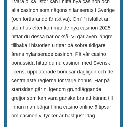
I våra olika listor kan i hitta nya casinon och
alla casinon som någonsin lanserats i Sverige
(och fortfarande är aktiva). Om” “i istället är
utomhus efter kommande nya casinon 2025
hittar du dessa här också. Vi går även längre
tillbaka i historien 6 tittar på sobre tidigare
årens nylanserade casinon. På vår casino
bonussida hittar du nu casinon med Svensk
licens, uppdaterade bonusar dagligen och de
centralaste reglerna för varje bonus. Här på
startsidan går ni igenom grundläggande
grejjor som kan vara ganska bra att känna till
innan man börjar filma casino online 6 tipsar
om casinon vi tycker är bäst just idag.