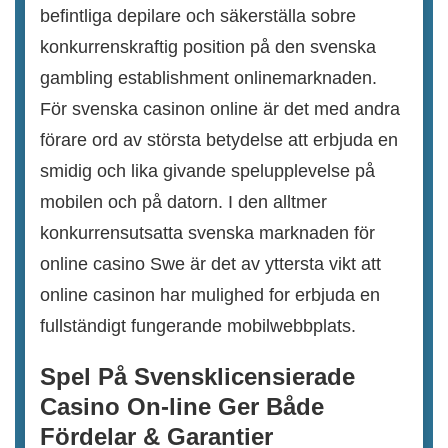
befintliga depilare och säkerställa sobre
konkurrenskraftig position på den svenska
gambling establishment onlinemarknaden.
För svenska casinon online är det med andra
förare ord av största betydelse att erbjuda en
smidig och lika givande spelupplevelse på
mobilen och på datorn. I den alltmer
konkurrensutsatta svenska marknaden för
online casino Swe är det av yttersta vikt att
online casinon har mulighed for erbjuda en
fullständigt fungerande mobilwebbplats.
Spel På Svensklicensierade
Casino On-line Ger Både
Fördelar & Garantier