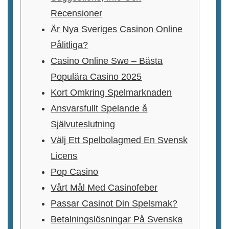
Recensioner
Är Nya Sveriges Casinon Online
Pålitliga?
Casino Online Swe – Bästa
Populära Casino 2025
Kort Omkring Spelmarknaden
Ansvarsfullt Spelande å
Självuteslutning
Välj Ett Spelbolagmed En Svensk
Licens
Pop Casino
Vårt Mål Med Casinofeber
Passar Casinot Din Spelsmak?
Betalningslösningar På Svenska