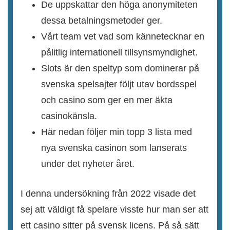
De uppskattar den höga anonymiteten
dessa betalningsmetoder ger.
Vårt team vet vad som kännetecknar en
pålitlig internationell tillsynsmyndighet.
Slots är den speltyp som dominerar på
svenska spelsajter följt utav bordsspel
och casino som ger en mer äkta
casinokänsla.
Här nedan följer min topp 3 lista med
nya svenska casinon som lanserats
under det nyheter året.
I denna undersökning från 2022 visade det
sej att väldigt få spelare visste hur man ser att
ett casino sitter på svensk licens. På så sätt