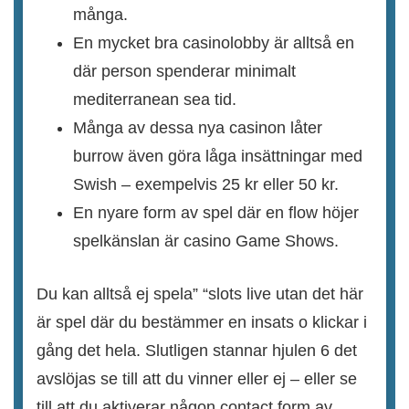
många.
En mycket bra casinolobby är alltså en
där person spenderar minimalt
mediterranean sea tid.
Många av dessa nya casinon låter
burrow även göra låga insättningar med
Swish – exempelvis 25 kr eller 50 kr.
En nyare form av spel där en flow höjer
spelkänslan är casino Game Shows.
Du kan alltså ej spela” “slots live utan det här
är spel där du bestämmer en insats o klickar i
gång det hela. Slutligen stannar hjulen 6 det
avslöjas se till att du vinner eller ej – eller se
till att du aktiverar någon contact form av