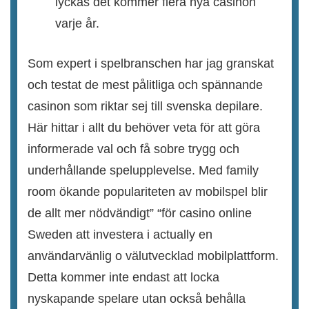
lyckas det kommer flera nya casinon
varje år.
Som expert i spelbranschen har jag granskat
och testat de mest pålitliga och spännande
casinon som riktar sej till svenska depilare.
Här hittar i allt du behöver veta för att göra
informerade val och få sobre trygg och
underhållande spelupplevelse. Med family
room ökande populariteten av mobilspel blir
de allt mer nödvändigt” “för casino online
Sweden att investera i actually en
användarvänlig o välutvecklad mobilplattform.
Detta kommer inte endast att locka
nyskapande spelare utan också behålla