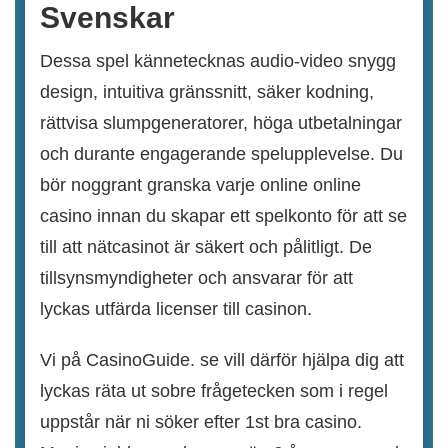
Svenskar
Dessa spel kännetecknas audio-video snygg
design, intuitiva gränssnitt, säker kodning,
rättvisa slumpgeneratorer, höga utbetalningar
och durante engagerande spelupplevelse. Du
bör noggrant granska varje online online
casino innan du skapar ett spelkonto för att se
till att nätcasinot är säkert och pålitligt. De
tillsynsmyndigheter och ansvarar för att
lyckas utfärda licenser till casinon.
Vi på CasinoGuide. se vill därför hjälpa dig att
lyckas räta ut sobre frågetecken som i regel
uppstår när ni söker efter 1st bra casino.