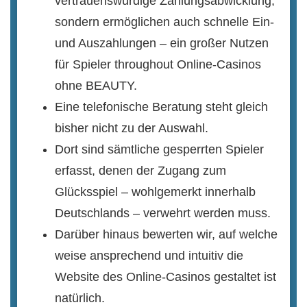
vertrauenswürdige Zahlungsabwicklung,
sondern ermöglichen auch schnelle Ein-
und Auszahlungen – ein großer Nutzen
für Spieler throughout Online-Casinos
ohne BEAUTY.
Eine telefonische Beratung steht gleich
bisher nicht zu der Auswahl.
Dort sind sämtliche gesperrten Spieler
erfasst, denen der Zugang zum
Glücksspiel – wohlgemerkt innerhalb
Deutschlands – verwehrt werden muss.
Darüber hinaus bewerten wir, auf welche
weise ansprechend und intuitiv die
Website des Online-Casinos gestaltet ist
natürlich.