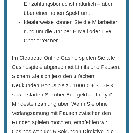
Einzahlungsbonus ist natürlich – aber
über einer hohen Spektrum.
Idealerweise können Sie die Mitarbeiter
rund um die Uhr per E-Mail oder Live-
Chat erreichen.
Im Cleobetra Online Casino spielen Sie alle
Casinospiele abgerechnet Limits und Pausen.
Sichern Sie sich jetzt den 3-fachen
Neukunden-Bonus bis zu 1000 € + 350 FS
sowie starten Sie über Echtgeld ab thirty €
Mindesteinzahlung über. Wenn Sie ohne
Verlangsamung mit Pausen zwischen den
Runden spielen möchten, empfehlen wir
Casinos weniger 5 Sekunden Direktive, die