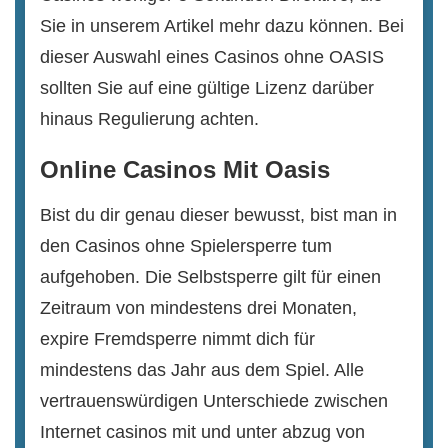
Sie in unserem Artikel mehr dazu können. Bei
dieser Auswahl eines Casinos ohne OASIS
sollten Sie auf eine gültige Lizenz darüber
hinaus Regulierung achten.
Online Casinos Mit Oasis
Bist du dir genau dieser bewusst, bist man in
den Casinos ohne Spielersperre tum
aufgehoben. Die Selbstsperre gilt für einen
Zeitraum von mindestens drei Monaten,
expire Fremdsperre nimmt dich für
mindestens das Jahr aus dem Spiel. Alle
vertrauenswürdigen Unterschiede zwischen
Internet casinos mit und unter abzug von