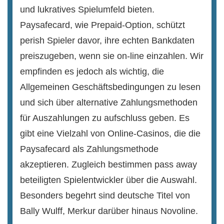
und lukratives Spielumfeld bieten.
Paysafecard, wie Prepaid-Option, schützt
perish Spieler davor, ihre echten Bankdaten
preiszugeben, wenn sie on-line einzahlen. Wir
empfinden es jedoch als wichtig, die
Allgemeinen Geschäftsbedingungen zu lesen
und sich über alternative Zahlungsmethoden
für Auszahlungen zu aufschluss geben. Es
gibt eine Vielzahl von Online-Casinos, die die
Paysafecard als Zahlungsmethode
akzeptieren. Zugleich bestimmen pass away
beteiligten Spielentwickler über die Auswahl.
Besonders begehrt sind deutsche Titel von
Bally Wulff, Merkur darüber hinaus Novoline.