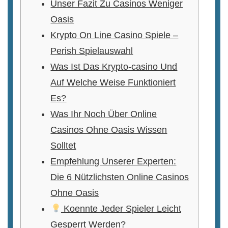
Unser Fazit Zu Casinos Weniger
Oasis
Krypto On Line Casino Spiele –
Perish Spielauswahl
Was Ist Das Krypto-casino Und
Auf Welche Weise Funktioniert
Es?
Was Ihr Noch Über Online
Casinos Ohne Oasis Wissen
Solltet
Empfehlung Unserer Experten:
Die 6 Nützlichsten Online Casinos
Ohne Oasis
Koennte Jeder Spieler Leicht
Gesperrt Werden?