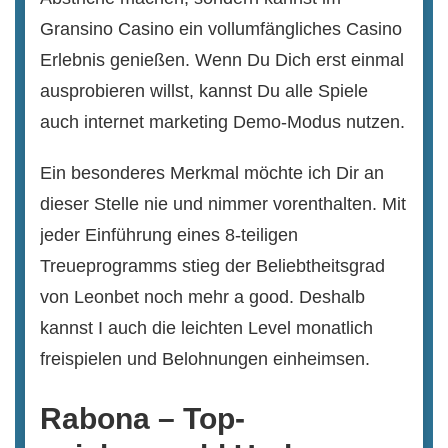
Gransino Casino ein vollumfängliches Casino
Erlebnis genießen. Wenn Du Dich erst einmal
ausprobieren willst, kannst Du alle Spiele
auch internet marketing Demo-Modus nutzen.
Ein besonderes Merkmal möchte ich Dir an
dieser Stelle nie und nimmer vorenthalten. Mit
jeder Einführung eines 8-teiligen
Treueprogramms stieg der Beliebtheitsgrad
von Leonbet noch mehr a good. Deshalb
kannst I auch die leichten Level monatlich
freispielen und Belohnungen einheimsen.
Rabona – Top-