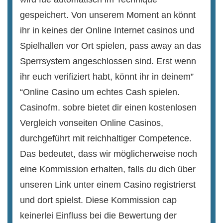
gespeichert. Von unserem Moment an könnt
ihr in keines der Online Internet casinos und
Spielhallen vor Ort spielen, pass away an das
Sperrsystem angeschlossen sind. Erst wenn
ihr euch verifiziert habt, könnt ihr in deinem”
“Online Casino um echtes Cash spielen.
Casinofm. sobre bietet dir einen kostenlosen
Vergleich vonseiten Online Casinos,
durchgeführt mit reichhaltiger Competence.
Das bedeutet, dass wir möglicherweise noch
eine Kommission erhalten, falls du dich über
unseren Link unter einem Casino registrierst
und dort spielst. Diese Kommission cap
keinerlei Einfluss bei die Bewertung der