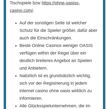
Tischspiele bzw
https://ohne-oasiss-
casino.com/
.
Auf der sonstigen Seite ist welcher
Schutz für die Spieler größer, dafür aber
auch die Einschränkungen.
Beste Online Casinos weniger OASIS
verfügen within der Regel über ein
deutlich breiteres Angebot an Spielen
und Anbietern.
Natürlich ist es grundsätzlich wichtig,
sich vor der Registrierung in jedem
internet casino ohne oasis wirklich zu
informieren.
Alle Glücksspielunternehmen, die im