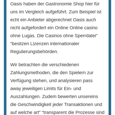
Oasis haben der Gastronomie Shop hier für
uns im Vergleich aufgeführt. Zum Beispiel ist
echt ein Anbieter abgerechnet Oasis auch
nicht aufgefordert ein Online Online casino
ohne Lugas. Die Casinos ohne Sperrdatei”
“besitzen Lizenzen internationaler
Regulierungsbehörden.
Wir betrachten die verschiedenen
Zahlungsmethoden, die den Spielern zur
Verfügung stehen, und analysieren pass
away jeweiligen Limits für Ein- und
Auszahlungen. Zudem bewerten unsereins
die Geschwindigkeit jeder Transaktionen und
auf welche art” “transparent die Prozesse sind