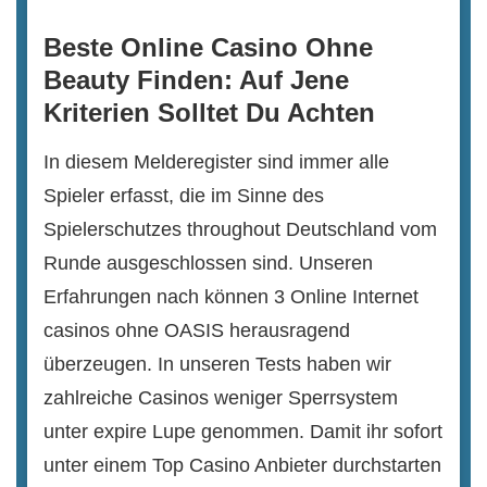
Beste Online Casino Ohne
Beauty Finden: Auf Jene
Kriterien Solltet Du Achten
In diesem Melderegister sind immer alle
Spieler erfasst, die im Sinne des
Spielerschutzes throughout Deutschland vom
Runde ausgeschlossen sind. Unseren
Erfahrungen nach können 3 Online Internet
casinos ohne OASIS herausragend
überzeugen. In unseren Tests haben wir
zahlreiche Casinos weniger Sperrsystem
unter expire Lupe genommen. Damit ihr sofort
unter einem Top Casino Anbieter durchstarten